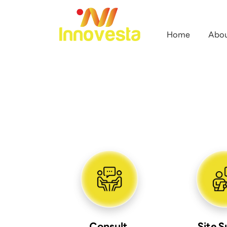
Home
Abou
Consult 
Site 