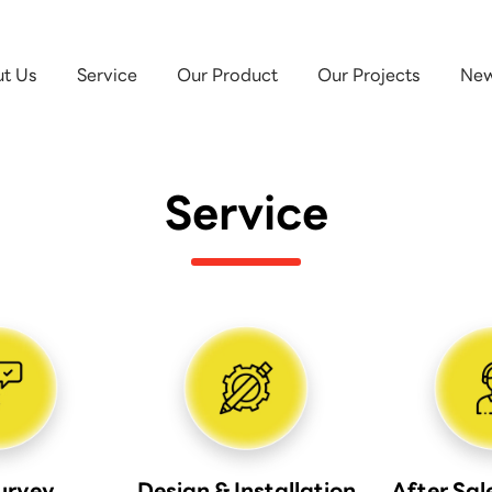
t Us
Service
Our Product
Our Projects
New
Service
Survey
Design & Installation
After Sal